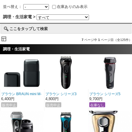
並べ替え：
在庫ありのみ表示
調理・生活家電 >
ここをタップして検索
7
ページ中
1
ページ目（全125件）
調理・生活家電
ブラウン BRAUN mini M-
ブラウン シリーズ3
ブラウン シリーズ5
1000
3020s-B
5030s
6,400円
4,800円
9,700円