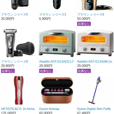
ブラウン シリーズ5
ブラウン シリーズ3
ブラウン シリーズ9
5197cc
3080s-B [ブルー]
9299s
20,000円
6,900円
50,000円
ブラウン シリーズ9
Aladdin AGT-G13A(G) [グ
Aladdin AGT-G13A(W) [ホ
9345s-v
リーン]
ワイト]
29,800円
29,000円
29,000円
ARTISTIC&CO. Dr.Arrivo
Dyson Airwrap
Dyson Digital Slim Fluffy
The Zeus
Volume+Shape
SV18 FF
125,000円
60,000円
62,480円