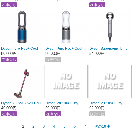
HS01VNSFN
Dyson Pure Hot + Cool
Dyson Pure Hot + Cool
Dyson Supersonic Ionic
HP04IBN [アイアン/ブル
HP04WSN [ホワイト/シル
HD01 ULF V2 WSN [ホワ
80,000円
80,000円
54,000円
ー]
バー]
イト/シルバー]
Dyson V6 SV07 WH ENT
Dyson V8 Slim Fluffy
Dyson V8 Slim Fluffy+
FU
SV10KSLM
SV10KSLMCOM
40,000円
59,000円
62,000円
1
2
3
4
5
6
7
次の18件